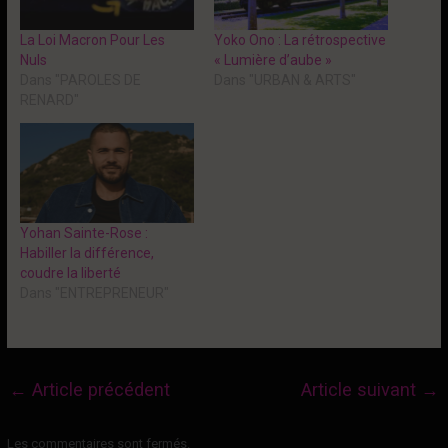
La Loi Macron Pour Les
Yoko Ono : La rétrospective
Nuls
« Lumière d’aube »
Dans "PAROLES DE
Dans "URBAN & ARTS"
RENARD"
Yohan Sainte-Rose :
Habiller la différence,
coudre la liberté
Dans "ENTREPRENEUR"
←
Article précédent
Article suivant
→
Les commentaires sont fermés.