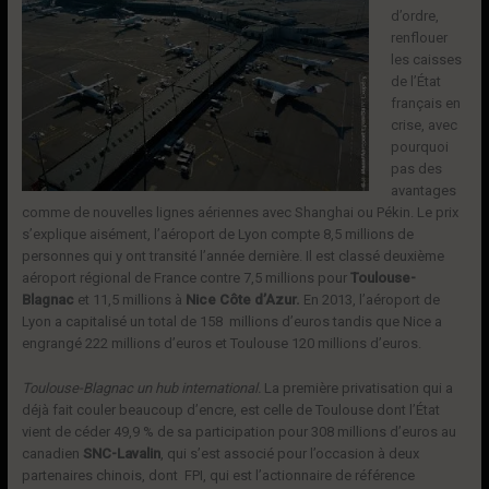
d’ordre,
renflouer
les caisses
de l’État
français en
crise, avec
pourquoi
pas des
avantages
comme de nouvelles lignes aériennes avec Shanghai ou Pékin. Le prix
s’explique aisément, l’aéroport de Lyon compte 8,5 millions de
personnes qui y ont transité l’année dernière. Il est classé deuxième
aéroport régional de France contre 7,5 millions pour
Toulouse-
Blagnac
et 11,5 millions à
Nice Côte d’Azur.
En 2013, l’aéroport de
Lyon a capitalisé un total de 158 millions d’euros tandis que Nice a
engrangé 222 millions d’euros et Toulouse 120 millions d’euros.
Toulouse-Blagnac un hub international.
La première privatisation qui a
déjà fait couler beaucoup d’encre, est celle de Toulouse dont l’État
vient de céder 49,9 % de sa participation pour 308 millions d’euros au
canadien
SNC-Lavalin
, qui s’est associé pour l’occasion à deux
partenaires chinois, dont FPI, qui est l’actionnaire de référence