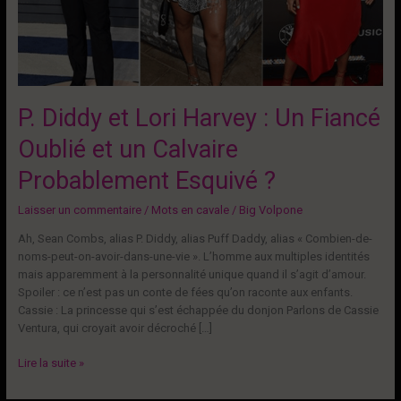
P. Diddy et Lori Harvey : Un Fiancé
Oublié et un Calvaire
Probablement Esquivé ?
Laisser un commentaire
/
Mots en cavale
/
Big Volpone
Ah, Sean Combs, alias P. Diddy, alias Puff Daddy, alias « Combien-de-
noms-peut-on-avoir-dans-une-vie ». L’homme aux multiples identités
mais apparemment à la personnalité unique quand il s’agit d’amour.
Spoiler : ce n’est pas un conte de fées qu’on raconte aux enfants.
Cassie : La princesse qui s’est échappée du donjon Parlons de Cassie
Ventura, qui croyait avoir décroché […]
P.
Lire la suite »
Diddy
et