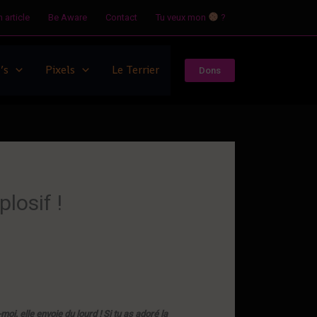
 article
Be Aware
Contact
Tu veux mon
?
’s
Pixels
Le Terrier
Dons
losif !
oi, elle envoie du lourd ! Si tu as adoré la