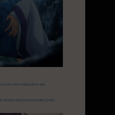
lus loin dans l’exploration des
te de laine empoisonnée petit à petit.