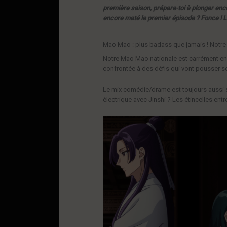
première saison, prépare-toi à plonger enc
encore maté le premier épisode ? Fonce ! Le
Mao Mao : plus badass que jamais ! Notre 
Notre Mao Mao nationale est carrément en 
confrontée à des défis qui vont pousser se
Le mix comédie/drame est toujours aussi sav
électrique avec Jinshi ? Les étincelles entr