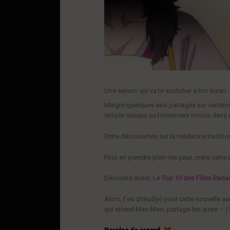
Une saison qui va te scotcher à ton écran
Malgré quelques avis partagés sur certains 
simple curieux ou totalement novice dans ce
Entre découvertes sur la médecine traditio
Pour en prendre plein les yeux, mate cette
Découvre aussi,
Le Top 10 des Filles Bada
Alors, t’es chaud(e) pour cette nouvelle a
qui attend Mao Mao, partage-les aussi – j’ai