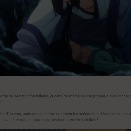
orge de secrets croustillants, et cette deuxième saison promet d’aller encore p
ge.
nter d’un cran, mais perso, j’adore comment les scénaristes déroulent leur pelo
savoir être patient pour en apprécier toutes les subtilités !