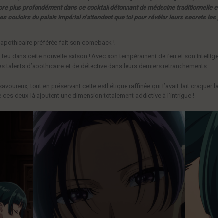
ore plus profondément dans ce cocktail détonnant de médecine traditionnelle et
s couloirs du palais impérial n’attendent que toi pour révéler leurs secrets les 
apothicaire préférée fait son comeback !
feu dans cette nouvelle saison ! Avec son tempérament de feu et son intellige
s talents d’apothicaire et de détective dans leurs derniers retranchements.
oureux, tout en préservant cette esthétique raffinée qui t’avait fait craquer la
e ces deux-là ajoutent une dimension totalement addictive à l’intrigue !