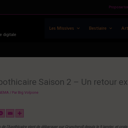
Propose ton
Les Missives
Bestiaire
Art
 digitale
pothicaire Saison 2 – Un retour exp
INEMA
/ Par
Big Volpone
e l’Apothicaire vient de débarquer sur Crunchyroll depuis le 9 janvier, et crois-m