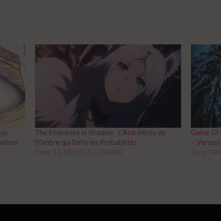
ojo
The Eminence in Shadow : L’Anti-Héros de
Game Of T
vélée!
l’Ombre qui Défie les Probabilités
– Versio
Dans "LE NOUVEAU CINEMA"
Dans "P