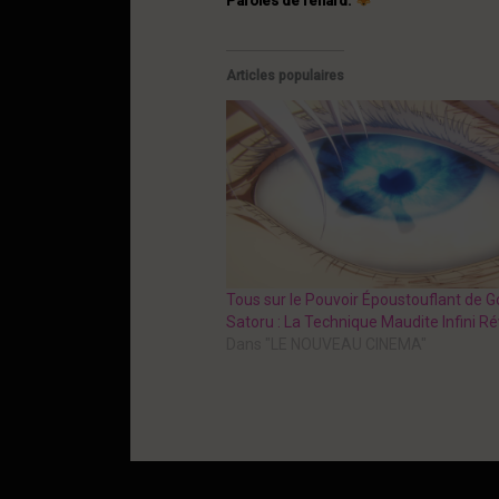
Paroles de renard.
Articles populaires
Tous sur le Pouvoir Époustouflant de G
Satoru : La Technique Maudite Infini Ré
Dans "LE NOUVEAU CINEMA"