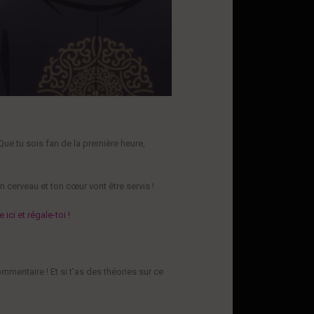
Que tu sois fan de la première heure,
 cerveau et ton cœur vont être servis !
e ici et régale-toi !
mentaire ! Et si t’as des théories sur ce