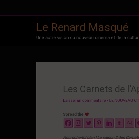
Aller
au
contenu
Le Renard Masqué
Une autre vision du nouveau cinéma et de la culture
Les Carnets de l’A
Laisser un commentaire
/
LE NOUVEAU C
Spread the
Accroche-toi bien ! La saison 2 des Carnets d