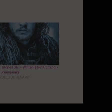
hrones S6 : « Winter Is Not Coming »
n Greenpeace
AROLES DE RENARD"